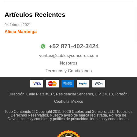
Artículos Recientes
04 febrero 2021
Alicia Manteiga
+52 871-402-3424
ventas@cablesysensores.com
Nosotros
Terminos y Condiciones
Dirección: Calle Plata #137, Residencial Senderos, C.P. 27018, Torreón,
Coahuila, México
Todo Contenido © Copyright 2011-2026 Cables and Sensors, LLC. Todos los
Derechos Reservados. Nuestro
aviso de marca registrada
,
Política de
Devoluciones y cambios,
y
política de privacidad, términos y condiciones
.