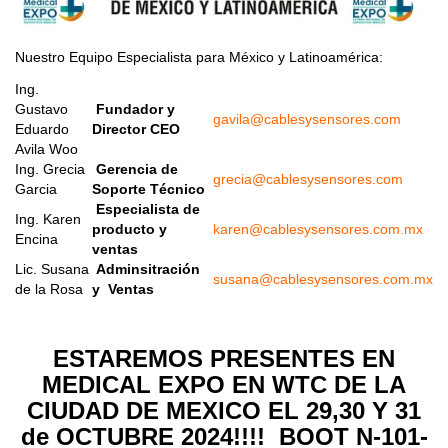
Nuestro Equipo Especialista para México y Latinoamérica:
Ing.
Gustavo
Fundador y
gavila@cablesysensores.com
Eduardo
Director CEO
Avila Woo
Ing. Grecia
Gerencia de
grecia@cablesysensores.com
Garcia
Soporte Técnico
Especialista de
Ing. Karen
producto y
karen@cablesysensores.com.mx
Encina
ventas
Lic. Susana
Adminsitración
susana@cablesysensores.com.mx
de la Rosa
y Ventas
ESTAREMOS PRESENTES EN
MEDICAL EXPO EN WTC DE LA
CIUDAD DE MEXICO EL 29,30 Y 31
de OCTUBRE 2024!!!! BOOT N-101-