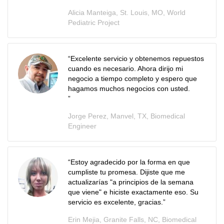
Alicia Manteiga, St. Louis, MO, World
Pediatric Project
“Excelente servicio y obtenemos repuestos
cuando es necesario. Ahora dirijo mi
negocio a tiempo completo y espero que
hagamos muchos negocios con usted.
”
Jorge Perez, Manvel, TX, Biomedical
Engineer
“
Estoy agradecido por la forma en que
cumpliste tu promesa. Dijiste que me
actualizarías "a principios de la semana
que viene" e hiciste exactamente eso. Su
servicio es excelente, gracias.
”
Erin Mejia, Granite Falls, NC, Biomedical