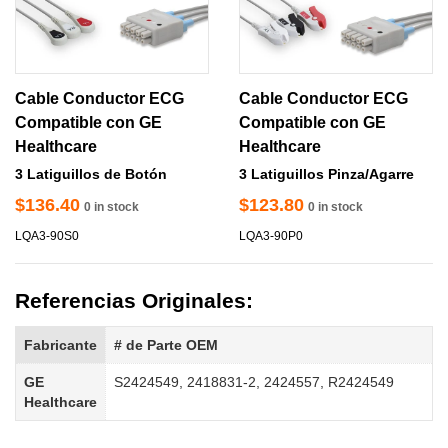
Cable Conductor ECG
Cable Conductor ECG
Compatible con GE
Compatible con GE
Healthcare
Healthcare
3 Latiguillos de Botón
3 Latiguillos Pinza/Agarre
$136.40
$123.80
0 in stock
0 in stock
LQA3-90S0
LQA3-90P0
Referencias Originales:
Fabricante
# de Parte OEM
GE 
S2424549
,
2418831-2
,
2424557
,
R2424549
Healthcare