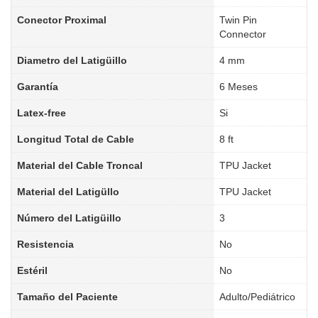
Conector Proximal
Twin Pin
Connector
Diametro del Latigüillo
4 mm
Garantía
6 Meses
Latex-free
Si
Longitud Total de Cable
8 ft
Material del Cable Troncal
TPU Jacket
Material del Latigüllo
TPU Jacket
Número del Latigüillo
3
Resistencia
No
Estéril
No
Tamaño del Paciente
Adulto/Pediátrico