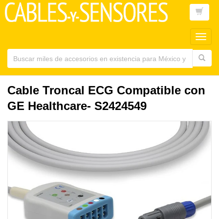
Toggl
main
navig
Cable Troncal ECG Compatible con
GE Healthcare- S2424549